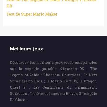
HD
Test de Super Mario Maker
Meilleurs jeux
Découvrez les meilleurs jeux vidéo compatibles
sur la console portable Nintendo DS : The
Legend of Zelda : Phantom Hourglass ; le New
Super Mario Bros. ; le Mario Kart DS, le Dragon
Quest 9 : Les Sentiments du Firmament ;
Suikoden : Tierkreis ; Inazuma Eleven 2 Tempête
De Glace…