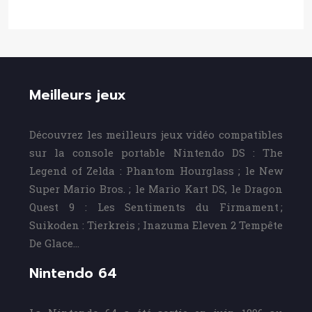
Meilleurs jeux
Découvrez les meilleurs jeux vidéo compatibles
sur la console portable Nintendo DS : The
Legend of Zelda : Phantom Hourglass ; le New
Super Mario Bros. ; le Mario Kart DS, le Dragon
Quest 9 : Les Sentiments du Firmament ;
Suikoden : Tierkreis ; Inazuma Eleven 2 Tempête
De Glace…
Nintendo 64