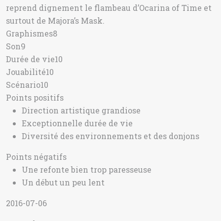
reprend dignement le flambeau d’Ocarina of Time et
surtout de Majora’s Mask.
Graphismes
8
Son
9
Durée de vie
10
Jouabilité
10
Scénario
10
Points positifs
Direction artistique grandiose
Exceptionnelle durée de vie
Diversité des environnements et des donjons
Points négatifs
Une refonte bien trop paresseuse
Un début un peu lent
2016-07-06