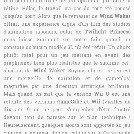
tout bénéficiant d’une netteté optimale qui flatte la
rétine. Hélas, le travail n’a pas du tout été poussé
jusqu’au bout. Alors que le remaster de
Wind Waker
offrait une expérience digne d’un film des studios
d’animation japonais, celui de
Twilight Princess
nous laisse vraiment sur notre faim quand on
constate qu’aucun modèle 3D n’a été refait. Un choix
plutôt fatal pour un jeu mettant en avant des
graphismes bien plus réalistes que le sublime cel-
shading de
Wind Waker
. Soyons clairs : ce jeu est
une merveille de narration et de gameplay,
magnifiée par une direction artistique brillante.
Mais quand on sait que la version
Wii U
est une
refonte des versions
GameCube
et
Wii
(vieilles de
dix ans !), on ne peut s’empêcher d’être frustré
devant tant de paresse sur le plan technique !
Heureusement, quelques ajouts sont apportés au jeu
comme le nouveau donjon, calqué sur la Caverne de