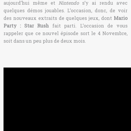
aujourd’hui même et
Nintendo
s’y ai rendu avec
quelques démos jouables. L’occasion, donc, de voir
des nouveaux extraits de quelques jeux, dont
Mario
Party : Star Rush
fait parti. L’occasion de vous
rappeler que ce nouvel épisode sort le 4 Novembre,
soit dans un peu plus de deux mois.