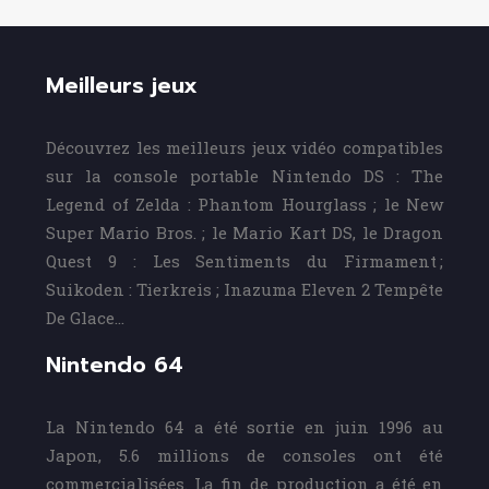
Meilleurs jeux
Découvrez les meilleurs jeux vidéo compatibles
sur la console portable Nintendo DS : The
Legend of Zelda : Phantom Hourglass ; le New
Super Mario Bros. ; le Mario Kart DS, le Dragon
Quest 9 : Les Sentiments du Firmament ;
Suikoden : Tierkreis ; Inazuma Eleven 2 Tempête
De Glace…
Nintendo 64
La Nintendo 64 a été sortie en juin 1996 au
Japon, 5.6 millions de consoles ont été
commercialisées. La fin de production a été en