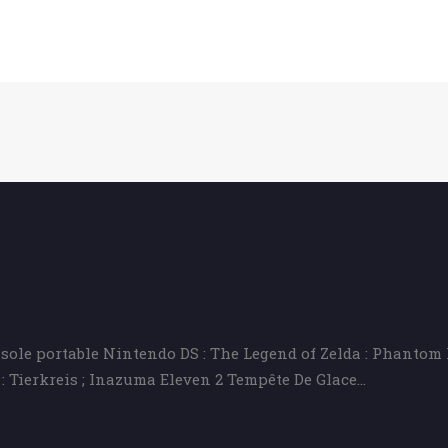
sole portable Nintendo DS : The Legend of Zelda : Phantom H
: Tierkreis ; Inazuma Eleven 2 Tempête De Glace…