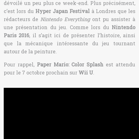
dévoilé un peu plus ce week-end. Plus précisément,
c’est lors du
Hyper Japan Festival
à Londres que les
rédacteurs de
Nintendo Everything
ont pu assister à
une présentation du jeu. Comme lors du
Nintendo
Paris 2016
, il s’agit ici de présenter l’histoire, ainsi
que la mécanique intéressante du jeu tournant
autour de la peinture.
Pour rappel,
Paper Mario: Color Splash
est attendu
pour le 7 octobre prochain sur
Wii U
.