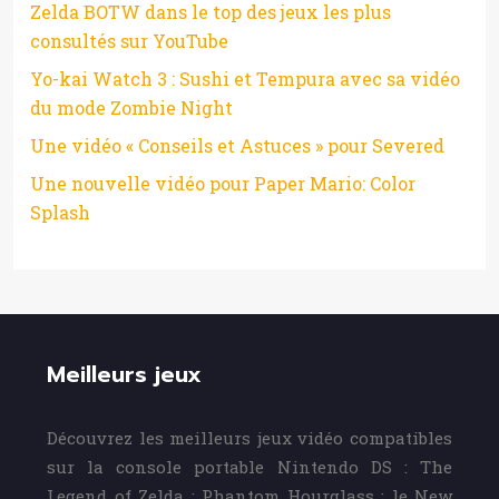
Zelda BOTW dans le top des jeux les plus
consultés sur YouTube
Yo-kai Watch 3 : Sushi et Tempura avec sa vidéo
du mode Zombie Night
Une vidéo « Conseils et Astuces » pour Severed
Une nouvelle vidéo pour Paper Mario: Color
Splash
Meilleurs jeux
Découvrez les meilleurs jeux vidéo compatibles
sur la console portable Nintendo DS : The
Legend of Zelda : Phantom Hourglass ; le New