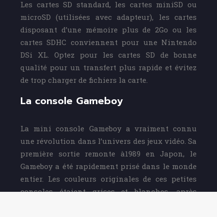
Les cartes SD standard, les cartes miniSD ou
microSD (utilisées avec adapteur), les cartes
disposant d’une mémoire plus de 2Go ou les
cartes SDHC conviennent pour une Nintendo
DSi XL. Optez pour les cartes SD de bonne
qualité pour un transfert plus rapide et évitez
de trop charger de fichiers la carte.
La console Gameboy
La mini console Gameboy a vraiment connu
une révolution dans l’univers des jeux vidéo. Sa
première sortie remonte à1989 en Japon, le
Gameboy a été rapidement prisé dans le monde
entier. Les couleurs originales de ces petites
consoles étaient grises et blanches, après
quelques années le Gameboy se décline sous
différentes formes et couleurs.