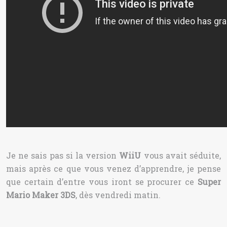
Je ne sais pas si la version
WiiU
vous avait séduite,
mais après ce que vous venez d’apprendre, je pense
que certain d’entre vous iront se procurer ce
Super
Mario Maker 3DS
, dès vendredi matin.