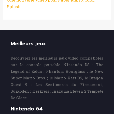
Splash
Meilleurs jeux
Découvrez les meilleurs jeux vidéo compatibles
sur la console portable Nintendo DS : The
Legend of Zelda : Phantom Hourglass ; le New
Super Mario Bros. ; le Mario Kart DS, le Dragon
Quest 9 : Les Sentiments du Firmament ;
Suikoden : Tierkreis ; Inazuma Eleven 2 Tempête
De Glace…
Nintendo 64