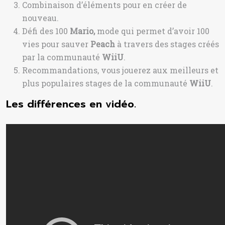
Combinaison d’éléments pour en créer de
nouveau.
Défi des 100
Mario,
mode
qui permet d’avoir 100
vies pour sauver
Peach
à travers des stages créés
par la communauté
WiiU
.
Recommandations, vous jouerez aux meilleurs et
plus populaires stages de la communauté
WiiU
.
Les différences en vidéo.