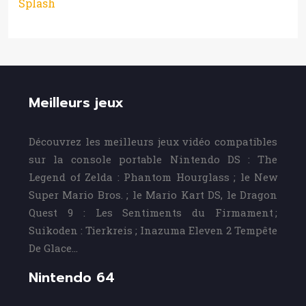
Splash
Meilleurs jeux
Découvrez les meilleurs jeux vidéo compatibles
sur la console portable Nintendo DS : The
Legend of Zelda : Phantom Hourglass ; le New
Super Mario Bros. ; le Mario Kart DS, le Dragon
Quest 9 : Les Sentiments du Firmament ;
Suikoden : Tierkreis ; Inazuma Eleven 2 Tempête
De Glace…
Nintendo 64