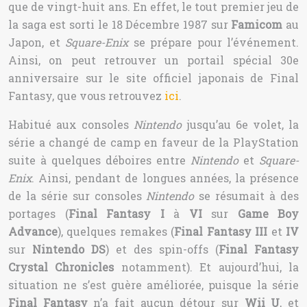
que de vingt-huit ans. En effet, le tout premier jeu de
la saga est sorti le 18 Décembre 1987 sur
Famicom
au
Japon, et
Square-Enix
se prépare pour l’événement.
Ainsi, on peut retrouver un portail spécial 30e
anniversaire sur le site officiel japonais de Final
Fantasy, que vous retrouvez
ici
.
Habitué aux consoles
Nintendo
jusqu’au 6e volet, la
série a changé de camp en faveur de la PlayStation
suite à quelques déboires entre
Nintendo
et
Square-
Enix
. Ainsi, pendant de longues années, la présence
de la série sur consoles
Nintendo
se résumait à des
portages (
Final Fantasy I
à
VI
sur
Game Boy
Advance
), quelques remakes (
Final Fantasy III
et
IV
sur
Nintendo DS
) et des spin-offs (
Final Fantasy
Crystal Chronicles
notamment). Et aujourd’hui, la
situation ne s’est guère améliorée, puisque la série
Final Fantasy
n’a fait aucun détour sur
Wii U
, et