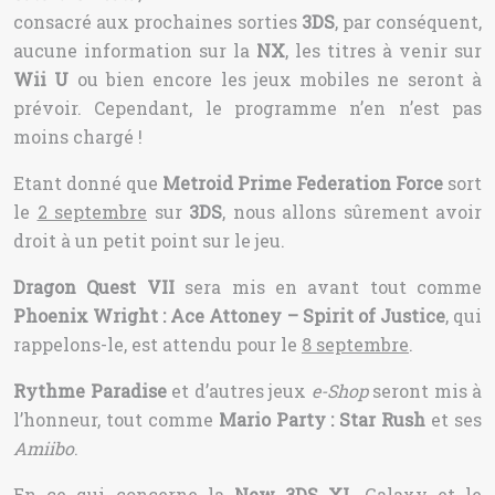
consacré aux prochaines sorties
3DS
, par conséquent,
aucune information sur la
NX
, les titres à venir sur
Wii U
ou bien encore les jeux mobiles ne seront à
prévoir. Cependant, le programme n’en n’est pas
moins chargé !
Etant donné que
Metroid Prime Federation Force
sort
le
2 septembre
sur
3DS
, nous allons sûrement avoir
droit à un petit point sur le jeu.
Dragon Quest VII
sera mis en avant tout comme
Phoenix Wright : Ace Attoney – Spirit of Justice
, qui
rappelons-le, est attendu pour le
8 septembre
.
Rythme Paradise
et d’autres jeux
e-Shop
seront mis à
l’honneur, tout comme
Mario Party : Star Rush
et ses
Amiibo
.
En ce qui concerne la
New 3DS XL
Galaxy et le