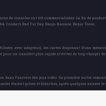
lions de consoles ont été commercialisées. La fin de product
 64, Conker’s Bad Fur Day, Banjo-Kazooie, Banjo-Tooie…
utilisées avec adapteur), les cartes disposant d’une mémo
 pour un transfert plus rapide et évitez de trop charger de f
 dans l’univers des jeux vidéo. Sa première sortie remont
onsoles étaient grises et blanches, après quelques années le