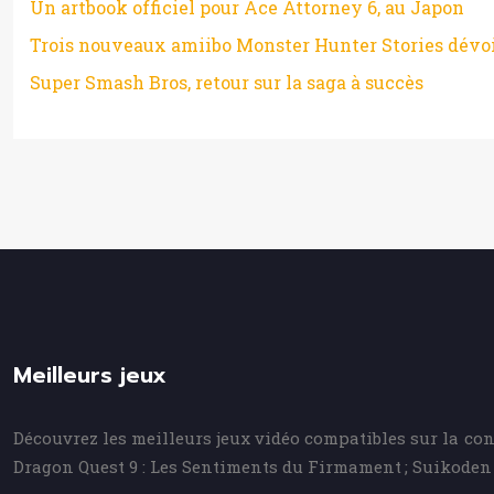
Un artbook officiel pour Ace Attorney 6, au Japon
Trois nouveaux amiibo Monster Hunter Stories dévo
Super Smash Bros, retour sur la saga à succès
Meilleurs jeux
Découvrez les meilleurs jeux vidéo compatibles sur la con
Dragon Quest 9 : Les Sentiments du Firmament ; Suikoden 