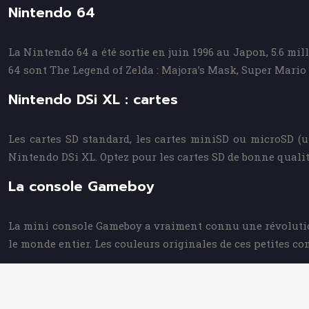
Nintendo 64
La Nintendo 64 a été sortie en juin 1996 au Japon, 5.6 mil
64 sont The Legend of Zelda : Majora’s Mask, Super Mario
Nintendo DSi XL : cartes
Les cartes SD standard, les cartes miniSD ou microSD (
Nintendo DSi XL. Optez pour les cartes SD de bonne qualité
La console Gameboy
La mini console Gameboy a vraiment connu une révolution
le monde entier. Les couleurs originales de ces petites c