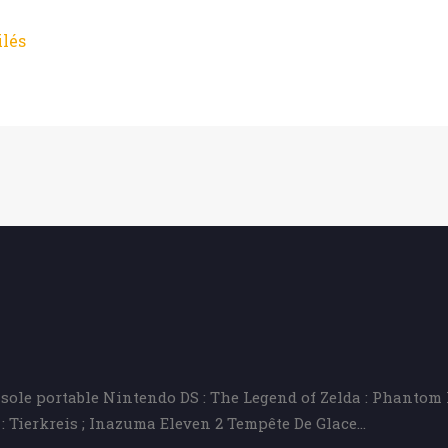
ilés
sole portable Nintendo DS : The Legend of Zelda : Phantom H
: Tierkreis ; Inazuma Eleven 2 Tempête De Glace…