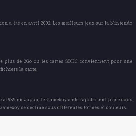
ion a été en avril 2002. Les meilleurs jeux sur la Nintendo
ire plus de 2Go ou les cartes SDHC conviennent pour une
ichiers la carte.
e à1989 en Japon, le Gameboy a été rapidement prisé dans
 Gameboy se décline sous différentes formes et couleurs.