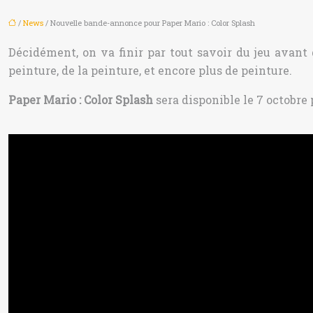
/
News
/ Nouvelle bande-annonce pour Paper Mario : Color Splash
Décidément, on va finir par tout savoir du jeu avant 
peinture, de la peinture, et encore plus de peinture.
Paper Mario : Color Splash
sera disponible le 7 octobre