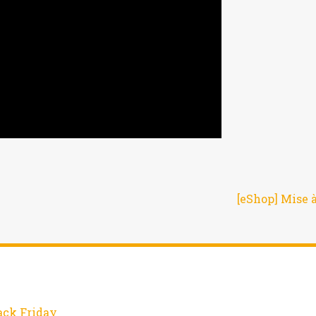
[eShop] Mise à
ack Friday