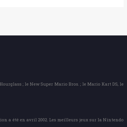
ourglass ; le New Super Mario Bros. ; le Mario Kart DS, le
ion a été en avril 2002. Les meilleurs jeux sur la Nintendo