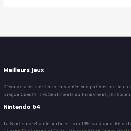
Meilleurs jeux
Découvrez les meilleurs jeux vidéo compatibles sur la con
Dragon Quest 9 : Les Sentiments du Firmament ; Suikoden 
Nintendo 64
La Nintendo 64 a été sortie en juin 1996 au Japon, 5.6 mil