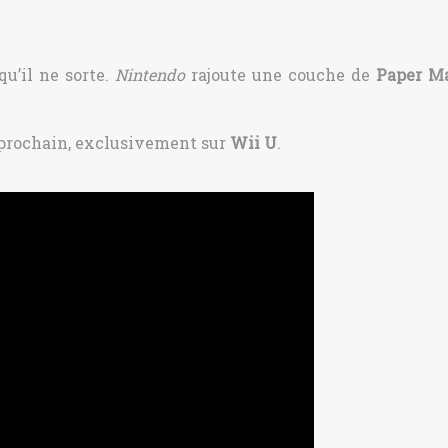
qu’il ne sorte.
Nintendo
rajoute une couche de
Paper Ma
 prochain, exclusivement sur
Wii U
.