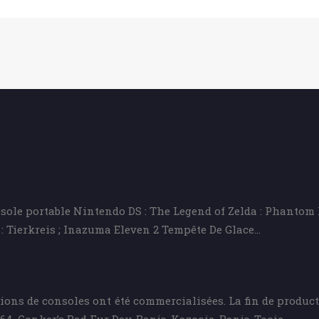
sole portable Nintendo DS : The Legend of Zelda : Phantom H
: Tierkreis ; Inazuma Eleven 2 Tempête De Glace…
lions de consoles ont été commercialisées. La fin de product