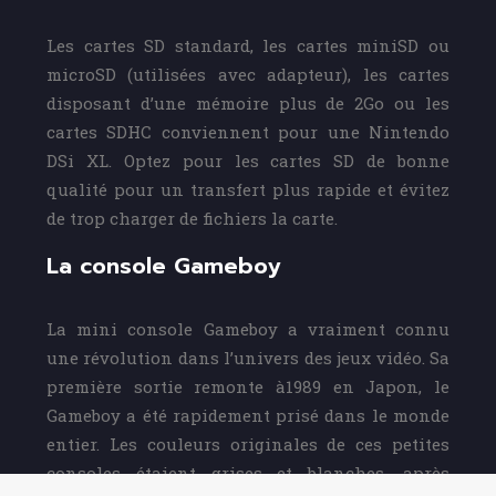
Les cartes SD standard, les cartes miniSD ou
microSD (utilisées avec adapteur), les cartes
disposant d’une mémoire plus de 2Go ou les
cartes SDHC conviennent pour une Nintendo
DSi XL. Optez pour les cartes SD de bonne
qualité pour un transfert plus rapide et évitez
de trop charger de fichiers la carte.
La console Gameboy
La mini console Gameboy a vraiment connu
une révolution dans l’univers des jeux vidéo. Sa
première sortie remonte à1989 en Japon, le
Gameboy a été rapidement prisé dans le monde
entier. Les couleurs originales de ces petites
consoles étaient grises et blanches, après