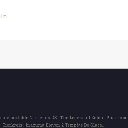
ilés
sole portable Nintendo DS : The Legend of Zelda : Phantom H
: Tierkreis ; Inazuma Eleven 2 Tempête De Glace…