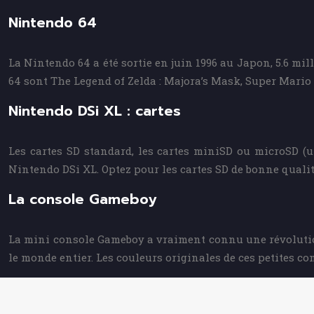
Nintendo 64
La Nintendo 64 a été sortie en juin 1996 au Japon, 5.6 mil
64 sont The Legend of Zelda : Majora’s Mask, Super Mario
Nintendo DSi XL : cartes
Les cartes SD standard, les cartes miniSD ou microSD (
Nintendo DSi XL. Optez pour les cartes SD de bonne qualité
La console Gameboy
La mini console Gameboy a vraiment connu une révolution
le monde entier. Les couleurs originales de ces petites c