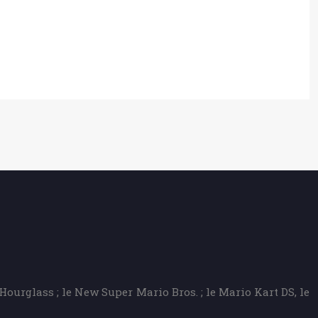
ourglass ; le New Super Mario Bros. ; le Mario Kart DS, le