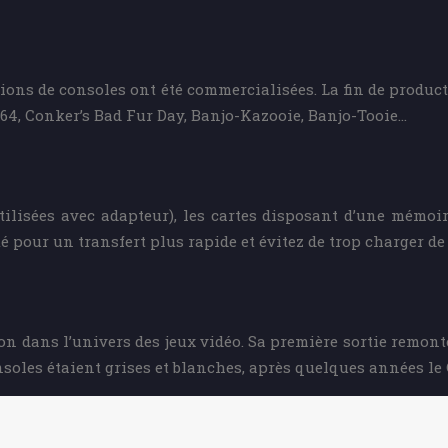
lions de consoles ont été commercialisées. La fin de product
 64, Conker’s Bad Fur Day, Banjo-Kazooie, Banjo-Tooie…
utilisées avec adapteur), les cartes disposant d’une mémo
 pour un transfert plus rapide et évitez de trop charger de f
 dans l’univers des jeux vidéo. Sa première sortie remont
onsoles étaient grises et blanches, après quelques années le