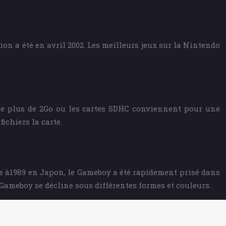
ion a été en avril 2002. Les meilleurs jeux sur la Nintendo
ire plus de 2Go ou les cartes SDHC conviennent pour une
ichiers la carte.
e à1989 en Japon, le Gameboy a été rapidement prisé dans
 Gameboy se décline sous différentes formes et couleurs.