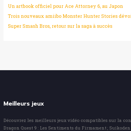
Un artbook officiel pour Ace Attorney 6, au Japon
Trois nouveaux amiibo Monster Hunter Stories dévo
Super Smash Bros, retour sur la saga à succès
Meilleurs jeux
Découvrez les meilleurs jeux vidéo compatibles sur la con
Dragon Quest 9 : Les Sentiments du Firmament ; Suikoden 