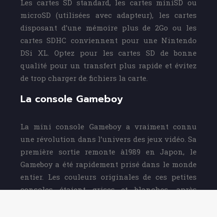
Les cartes SD standard, les cartes miniSD ou
microSD (utilisées avec adapteur), les cartes
disposant d’une mémoire plus de 2Go ou les
cartes SDHC conviennent pour une Nintendo
DSi XL. Optez pour les cartes SD de bonne
qualité pour un transfert plus rapide et évitez
de trop charger de fichiers la carte.
La console Gameboy
La mini console Gameboy a vraiment connu
une révolution dans l’univers des jeux vidéo. Sa
première sortie remonte à1989 en Japon, le
Gameboy a été rapidement prisé dans le monde
entier. Les couleurs originales de ces petites
consoles étaient grises et blanches, après
quelques années le Gameboy se décline sous
différentes formes et couleurs.