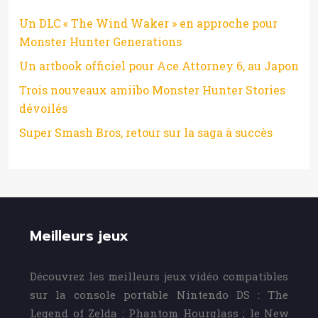
Un DLC « The Wind Waker » en approche pour
Monster Hunter Generations
Un artbook officiel pour Ace Attorney 6, au Japon
Trois nouveaux amiibo Monster Hunter Stories
dévoilés
Super Smash Bros, retour sur la saga à succès
Meilleurs jeux
Découvrez les meilleurs jeux vidéo compatibles
sur la console portable Nintendo DS : The
Legend of Zelda : Phantom Hourglass ; le New