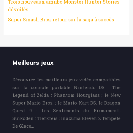
Trois nouveaux amiibo Monster Hunter Stories
dévoilés
Super Smash Bros, retour sur la saga à succès
Meilleurs jeux
Découvrez les meilleurs jeux vidéo compatibles
sur la console portable Nintendo DS : The
Legend of Zelda : Phantom Hourglass ; le New
Super Mario Bros. ; le Mario Kart DS, le Dragon
Quest 9 : Les Sentiments du Firmament ;
Suikoden : Tierkreis ; Inazuma Eleven 2 Tempête
De Glace…